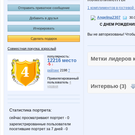
1 комплиментов в гостевой 
Отправить приватное сообщение
Angelina2307
30.
Добавить в друзья
С ДНЕМ РОЖДЕНИЯ
Игнорировать
Вы не авторизованы! Чтоб
Сделать подарок
Совместная покупка: взрослый
популярность:
Метки лидеров
12216 место
-5 ↓
рейтинг
2198
?
Привилегированный
пользователь
4
Интервью (3)
уровня
Статистика портрета:
сейчас просматривают портрет - 0
зарегистрированные пользователи
посетившие портрет за 7 дней - 0