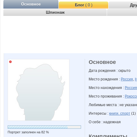
Основное
Блог
( 0 )
Др
Шпионаж
Основное
Дата рождения : скрыто
Место рождения :
Россия
,
Н
Место нахождения :
Россия
Место проживания :
Рокосс
Любимые места : не указа
Интересы :
книги. спорт
(1)
О себе : надежная
Портрет заполнен на 82 %
Комплименты